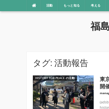
コ
活動
もっと知る
考える
ン
テ
ン
福
ツ
へ
ス
キ
ッ
プ
タグ:
活動報告
HISTORY FOR PEACE の活動
東
開催
manag
(adsb
histor