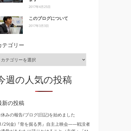
2017年4月25日
このブログについて
2017年3月3日
カテゴリー
カ
テ
ゴ
今週の人気の投稿
リ
ー
最新の投稿
お休みの報告/ブログ(日記)を始めました
11/29(金)『骨を掘る男』自主上映会――戦没者