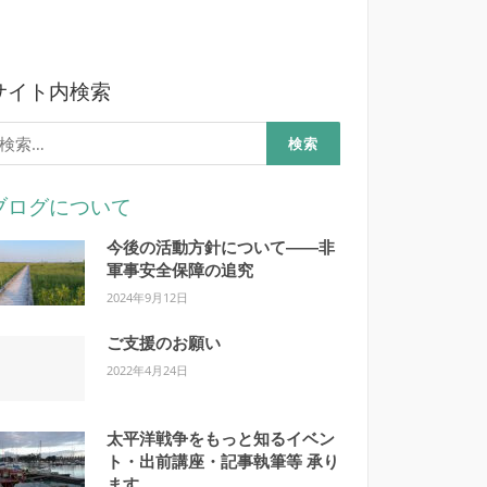
サイト内検索
検
:
ブログについて
今後の活動方針について――非
軍事安全保障の追究
2024年9月12日
ご支援のお願い
2022年4月24日
太平洋戦争をもっと知るイベン
ト・出前講座・記事執筆等 承り
ます