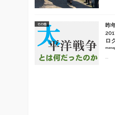
その他
昨
2
ロ
manag
...