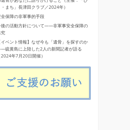
の遺骨があなたに語りかけること（主催：「ひ
と・まち」長津田クラブ／2024年）
安全保障の非軍事的手段
今後の活動方針について――非軍事安全保障の
追究
【イベント情報】なぜ今も「遺骨」を探すのか
――硫黄島に上陸した2人の新聞記者が語る
2024年7月20日開催）