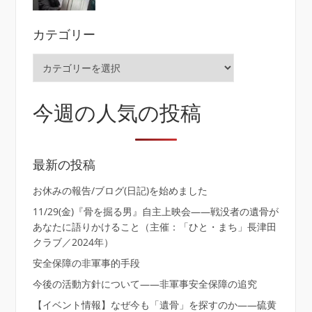
カテゴリー
カ
テ
ゴ
リ
今週の人気の投稿
ー
最新の投稿
お休みの報告/ブログ(日記)を始めました
11/29(金)『骨を掘る男』自主上映会――戦没者の遺骨が
あなたに語りかけること（主催：「ひと・まち」長津田
クラブ／2024年）
安全保障の非軍事的手段
今後の活動方針について――非軍事安全保障の追究
【イベント情報】なぜ今も「遺骨」を探すのか――硫黄