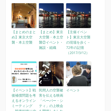
【まとめのまと
【まとめ】東京
【主催イベン
め】東京大空
大空襲・本土空
ト】東京大空襲
襲・本土空襲
襲②イベント・
の現場を歩く－
施設・組織
72年の記憶
（2017/3/12）
【イベント】戦
民間人の空襲被
イベント
後補償問題を考
害を伝える映画
えるオンライン
「ペーパー・シ
ミーティング
ティ」の上映会
～戦後80年に向
を開催しました