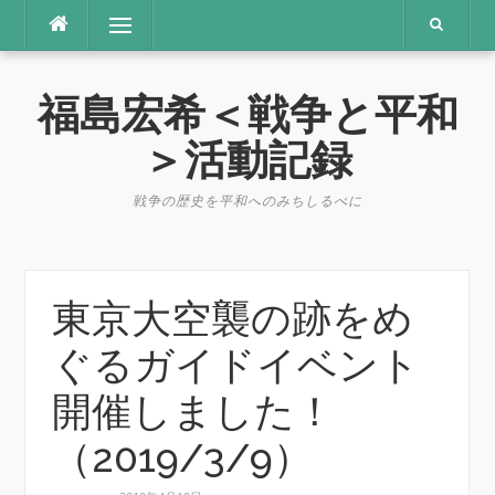
コ
メニュー
ン
テ
ン
福島宏希＜戦争と平和
ツ
へ
＞活動記録
ス
キ
戦争の歴史を平和へのみちしるべに
ッ
プ
東京大空襲の跡をめ
ぐるガイドイベント
開催しました！
（2019/3/9）