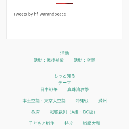
Tweets by hf_warandpeace
活動
活動：戦後補償
活動：空襲
もっと知る
テーマ
日中戦争
真珠湾攻撃
本土空襲・東京大空襲
沖縄戦
満州
教育
戦犯裁判（A級・BC級）
子どもと戦争
特攻
戦艦大和