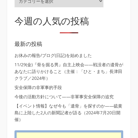
テ
ゴ
リ
今週の人気の投稿
ー
最新の投稿
お休みの報告/ブログ(日記)を始めました
11/29(金)『骨を掘る男』自主上映会――戦没者の遺骨が
あなたに語りかけること（主催：「ひと・まち」長津田
クラブ／2024年）
安全保障の非軍事的手段
今後の活動方針について――非軍事安全保障の追究
【イベント情報】なぜ今も「遺骨」を探すのか――硫黄
島に上陸した2人の新聞記者が語る（2024年7月20日開
催）