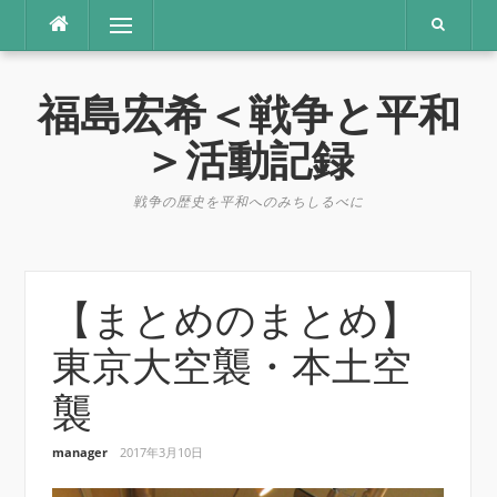
コ
メニュー
ン
テ
ン
福島宏希＜戦争と平和
ツ
へ
＞活動記録
ス
キ
戦争の歴史を平和へのみちしるべに
ッ
プ
【まとめのまとめ】
東京大空襲・本土空
襲
manager
2017年3月10日