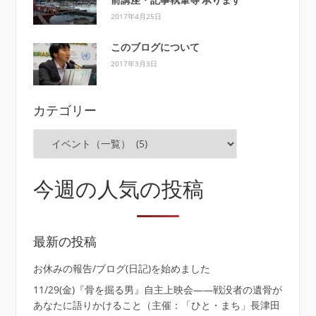
2017年4月25日
このブログについて
2017年3月3日
カテゴリー
カ
テ
ゴ
リ
今週の人気の投稿
ー
最新の投稿
お休みの報告/ブログ(日記)を始めました
11/29(金)『骨を掘る男』自主上映会――戦没者の遺骨が
あなたに語りかけること（主催：「ひと・まち」長津田