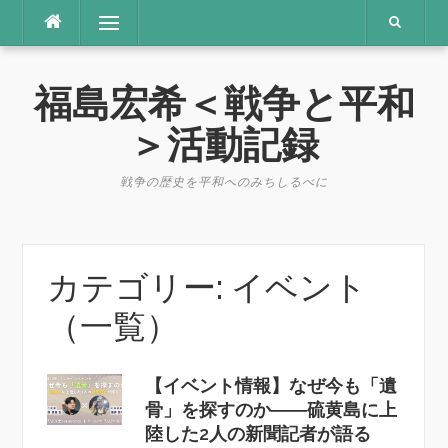
コ
メニュー
ン
テ
ン
福島宏希＜戦争と平和
ツ
へ
＞活動記録
ス
キ
戦争の歴史を平和へのみちしるべに
ッ
プ
カテゴリー:
イベント
（一覧）
【イベント情報】なぜ今も「遺
骨」を探すのか――硫黄島に上
陸した2人の新聞記者が語る