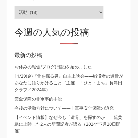
カ
テ
ゴ
リ
今週の人気の投稿
ー
最新の投稿
お休みの報告/ブログ(日記)を始めました
11/29(金)『骨を掘る男』自主上映会――戦没者の遺骨が
あなたに語りかけること（主催：「ひと・まち」長津田
クラブ／2024年）
安全保障の非軍事的手段
今後の活動方針について――非軍事安全保障の追究
【イベント情報】なぜ今も「遺骨」を探すのか――硫黄
島に上陸した2人の新聞記者が語る（2024年7月20日開
催）