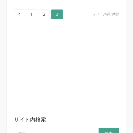
ペ
ペ
ペ
投
1
2
3
3ページ中3件目
ー
ー
ー
ジ
ジ
ジ
稿
ナ
ビ
ゲ
ー
シ
ョ
ン
サイト内検索
検