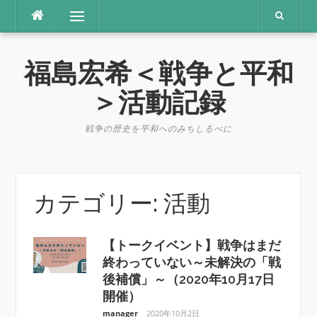
コ
メニュー
ン
テ
ン
福島宏希＜戦争と平和
ツ
へ
＞活動記録
ス
キ
戦争の歴史を平和へのみちしるべに
ッ
プ
カテゴリー:
活動
【トークイベント】戦争はまだ
終わっていない～未解決の「戦
後補償」～（2020年10月17日
開催）
manager
2020年10月2日