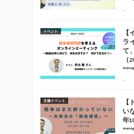
...
イベント
【
ラ
て
（2
manag
...
主催イベント
【
い
年1
manag