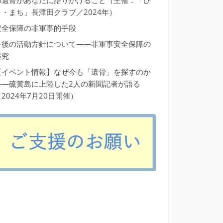
の遺骨があなたに語りかけること（主催：「ひ
と・まち」長津田クラブ／2024年）
安全保障の非軍事的手段
今後の活動方針について――非軍事安全保障の
追究
【イベント情報】なぜ今も「遺骨」を探すのか
――硫黄島に上陸した2人の新聞記者が語る
2024年7月20日開催）