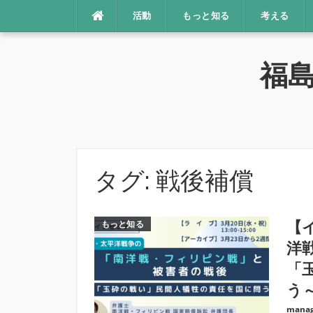
コ
活動
もっと知る
考える
ン
テ
ン
福
ツ
へ
ス
キ
ッ
プ
タグ:
戦後補償
もっと知る
【
洋
「
う～
manag