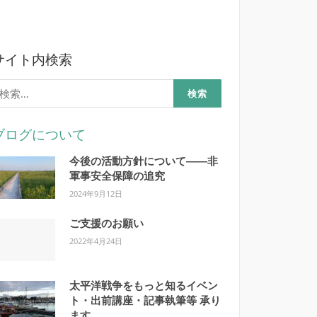
サイト内検索
検
:
ブログについて
今後の活動方針について――非
軍事安全保障の追究
2024年9月12日
ご支援のお願い
2022年4月24日
太平洋戦争をもっと知るイベン
ト・出前講座・記事執筆等 承り
ます