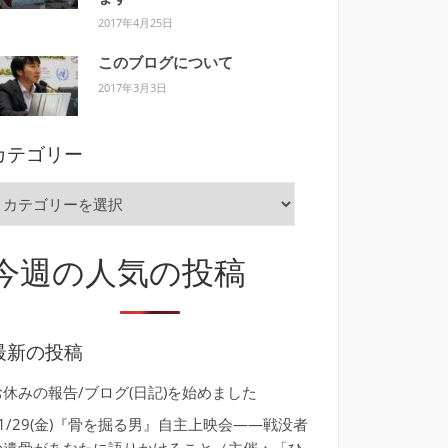
2017年4月25日
このブログについて
2017年3月3日
カテゴリー
カ
テ
ゴ
今週の人気の投稿
リ
ー
最新の投稿
お休みの報告/ブログ(日記)を始めました
11/29(金)『骨を掘る男』自主上映会――戦没者