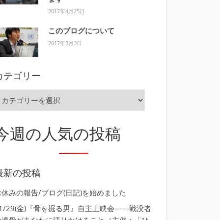
2017年4月25日
このブログについて
2017年3月3日
カテゴリー
カ
テ
ゴ
今週の人気の投稿
リ
ー
最新の投稿
お休みの報告/ブログ(日記)を始めました
11/29(金)『骨を掘る男』自主上映会――戦没者