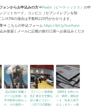
フォンからお申込みの方⇒
Peatix（ピーティックス）
の申
レジットカード、コンビニ（セブンイレブンを除
ニ/ATMの場合は手数料220円がかかります。
方⇒
こちらの申込フォーム
https://bit.ly/kurihara-
込み後届くメールに記載の銀行口座へお振込みくださ
京
【記念館】戦艦ミ
【イベント簡易報
【満州】女性たち
ズーリ記念館－太
告】東京大空襲を
の「満州」開拓史
）
平洋戦争が終わっ
語り継ぐつどい
／４ 松本三和子
た、その場所へ
（2017/3/5開催）
さん（８５）＝南