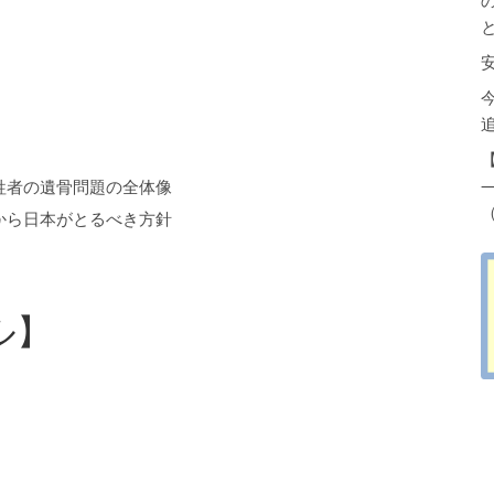
）
牲者の遺骨問題の全体像
（
から日本がとるべき方針
ル】