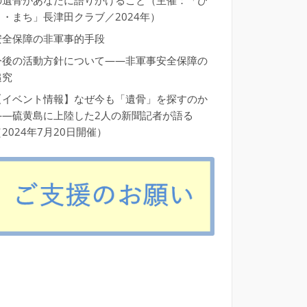
の遺骨があなたに語りかけること（主催：「ひ
と・まち」長津田クラブ／2024年）
安全保障の非軍事的手段
今後の活動方針について――非軍事安全保障の
追究
【イベント情報】なぜ今も「遺骨」を探すのか
――硫黄島に上陸した2人の新聞記者が語る
2024年7月20日開催）