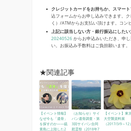
クレジットカードをお持ちか、スマート
込フォームからお申し込みできます。ク
く）/ATMからお支払い頂けます。コンビ
上記に該当しない方・銀行振込にしたい
20240526
からお申込みいただき、申し
い。お振込み手数料はご負担願います。
★関連記事
【イベント情報】
（お知らせ）サイ
【イベント】東
なぜ今も「遺骨」
パン遺骨調査・第
大空襲資料展
を探すのか――硫
3回サイパン合同
（2017/3/9～12
黄島に上陸した2
慰霊祭（2018年7