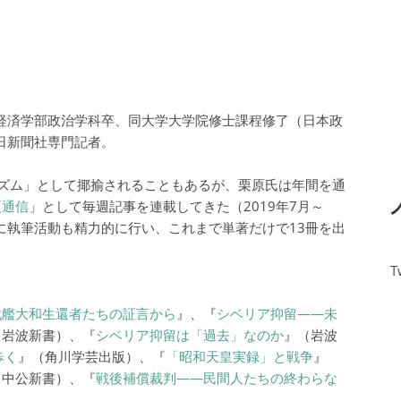
治経済学部政治学科卒、同大学大学院修士課程修了（日本政
日新聞社専門記者。
ズム」として揶揄されることもあるが、栗原氏は年間を通
夏通信
」として毎週記事を連載してきた（2019年7月～
もとに執筆活動も精力的に行い、これまで単著だけで13冊を出
T
戦艦大和生還者たちの証言から
』、『
シベリア抑留――未
、岩波新書）、『
シベリア抑留は「過去」なのか
』（岩波
歩く
』（角川学芸出版）、『
「昭和天皇実録」と戦争
』
（中公新書）、『
戦後補償裁判――民間人たちの終わらな