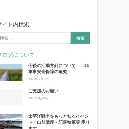
サイト内検索
検
:
ブログについて
今後の活動方針について――非
軍事安全保障の追究
2024年9月12日
ご支援のお願い
2022年4月24日
太平洋戦争をもっと知るイベン
ト・出前講座・記事執筆等 承り
ます