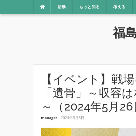
コ
活動
もっと知る
考える
ン
テ
ン
福
ツ
へ
ス
キ
ッ
プ
【イベント】戦場
「遺骨」～収容は
～（2024年5月2
manager
2024年5月8日