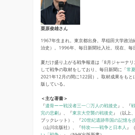
栗原俊雄さん
1967年生まれ。東京都出身。早稲田大学政
治史）。1996年、毎日新聞社入社。現在、毎
夏だけ盛り上がる戦争報道は「8月ジャーナリ
して戦争の取材をしており、毎日新聞に「
常
2021年12月の間に122回）。取材成果を
版している。
＜主な著書＞
『
遺骨ーー戦没者三一〇万人の戦後史
』、『
完の悲劇
』、『
東京大空襲の戦後史
』（以上
ブックレット）、『
20世紀遺跡帝国の記憶を
（山川出版社）、『
特攻――戦争と日本人
』
い「戦争」
』（NHK出版新書）