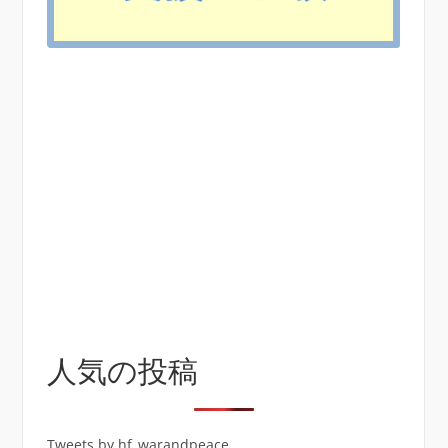
人気の投稿
Tweets by hf_warandpeace