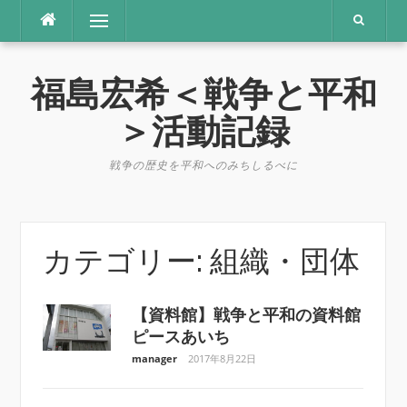
コ
メニュー
ン
テ
ン
福島宏希＜戦争と平和
ツ
へ
＞活動記録
ス
キ
戦争の歴史を平和へのみちしるべに
ッ
プ
カテゴリー:
組織・団体
【資料館】戦争と平和の資料館
ピースあいち
manager
2017年8月22日