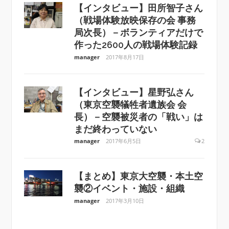
【インタビュー】田所智子さん
（戦場体験放映保存の会 事務
局次長）－ボランティアだけで
作った2600人の戦場体験記録
manager
2017年8月17日
【インタビュー】星野弘さん
（東京空襲犠牲者遺族会 会
長）－空襲被災者の「戦い」は
まだ終わっていない
manager
2017年6月5日
2
【まとめ】東京大空襲・本土空
襲②イベント・施設・組織
manager
2017年3月10日