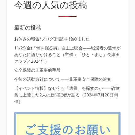
リ
今週の人気の投稿
ー
最新の投稿
お休みの報告/ブログ(日記)を始めました
11/29(金)『骨を掘る男』自主上映会――戦没者の遺骨が
あなたに語りかけること（主催：「ひと・まち」長津田
クラブ／2024年）
安全保障の非軍事的手段
今後の活動方針について――非軍事安全保障の追究
【イベント情報】なぜ今も「遺骨」を探すのか――硫黄
島に上陸した2人の新聞記者が語る（2024年7月20日開
催）