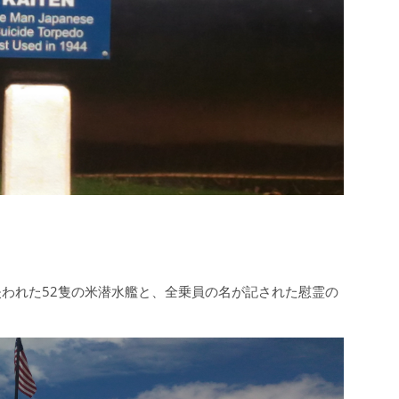
われた52隻の米潜水艦と、全乗員の名が記された慰霊の