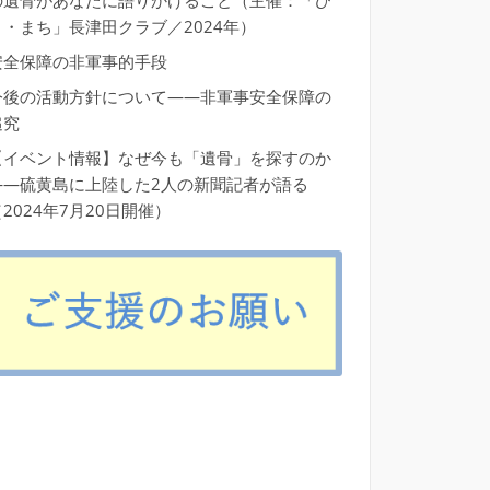
の遺骨があなたに語りかけること（主催：「ひ
と・まち」長津田クラブ／2024年）
安全保障の非軍事的手段
今後の活動方針について――非軍事安全保障の
追究
【イベント情報】なぜ今も「遺骨」を探すのか
――硫黄島に上陸した2人の新聞記者が語る
2024年7月20日開催）