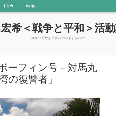
まとめ
その他
島宏希＜戦争と平和＞活動
戦争の歴史を平和へのみちしるべに
ボーフィン号－対馬丸
湾の復讐者」