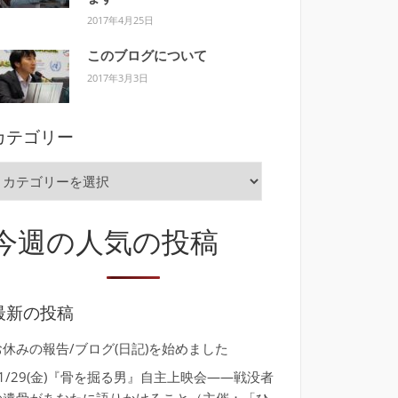
2017年4月25日
このブログについて
2017年3月3日
カテゴリー
カ
テ
ゴ
今週の人気の投稿
リ
ー
最新の投稿
お休みの報告/ブログ(日記)を始めました
11/29(金)『骨を掘る男』自主上映会――戦没者