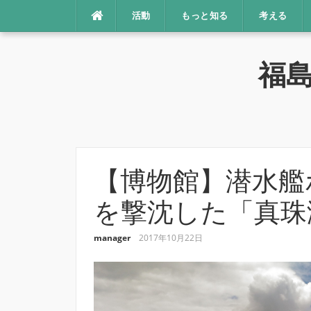
コ
活動
もっと知る
考える
ン
テ
ン
福
ツ
へ
ス
キ
ッ
プ
【博物館】潜水艦
を撃沈した「真珠
manager
2017年10月22日