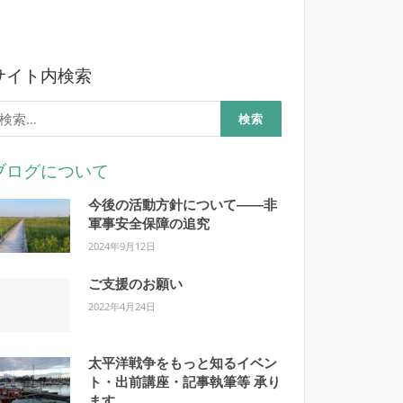
サイト内検索
検
:
ブログについて
今後の活動方針について――非
軍事安全保障の追究
2024年9月12日
ご支援のお願い
2022年4月24日
太平洋戦争をもっと知るイベン
ト・出前講座・記事執筆等 承り
ます