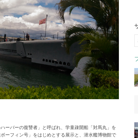
索
ルハーバーの復讐者」と呼ばれ、学童疎開船「対馬丸」を
艦ボーフィン号」をはじめとする展示と、潜水艦博物館で