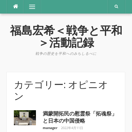
コ
メニュー
ン
テ
ン
福島宏希＜戦争と平和
ツ
へ
＞活動記録
ス
キ
戦争の歴史を平和へのみちしるべに
ッ
プ
カテゴリー:
オピニオ
ン
満蒙開拓民の慰霊祭「拓魂祭」
と日本の中国侵略
manager
2022年4月11日