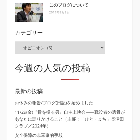
このブログについて
2017年3月3日
カテゴリー
カ
テ
ゴ
リ
今週の人気の投稿
ー
最新の投稿
お休みの報告/ブログ(日記)を始めました
11/29(金)『骨を掘る男』自主上映会――戦没者の遺骨が
あなたに語りかけること（主催：「ひと・まち」長津田
クラブ／2024年）
安全保障の非軍事的手段