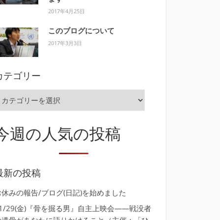
2017年4月25日
このブログについて
2017年3月3日
カテゴリー
カ
テ
ゴ
今週の人気の投稿
リ
ー
最新の投稿
お休みの報告/ブログ(日記)を始めました
11/29(金)『骨を掘る男』自主上映会――戦没者