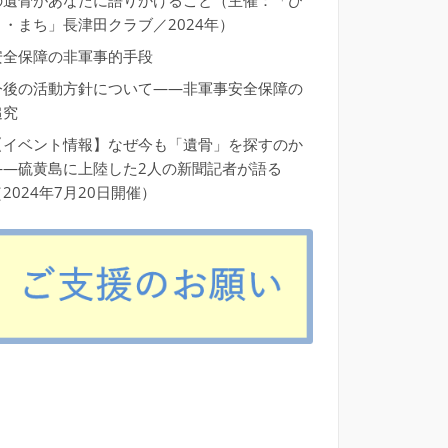
の遺骨があなたに語りかけること（主催：「ひ
と・まち」長津田クラブ／2024年）
安全保障の非軍事的手段
今後の活動方針について――非軍事安全保障の
追究
【イベント情報】なぜ今も「遺骨」を探すのか
――硫黄島に上陸した2人の新聞記者が語る
2024年7月20日開催）