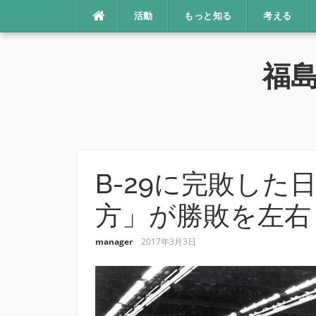
コ
活動
もっと知る
考える
ン
テ
ン
福
ツ
へ
ス
キ
ッ
プ
B-29に完敗した
方」が勝敗を左右
manager
2017年3月3日