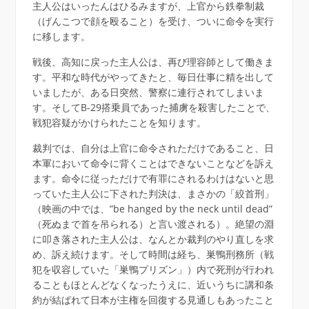
主人公はいったんはひるみますが、上官から鉄拳制裁
（げんこつで顔を殴ること）を受け、ついに命令を実行
に移します。
戦後、高知に戻った主人公は、再び理容師として働きま
す。平和な時代がやってきたと、毎日仕事に精を出して
いましたが、ある日突然、警察に連行されてしまいま
す。そしてB-29搭乗員であった捕虜を殺害したことで、
戦犯容疑がかけられたことを知ります。
裁判では、自分は上官に命令されただけであること、日
本軍において命令に背くことはできないことなどを訴え
ます。命令に従っただけで有罪にされるわけはないと思
っていた主人公に下された判決は、まさかの「絞首刑」
（映画の中では、”be hanged by the neck until dead”
（死ぬまで首を吊られる）と言い渡される）。絶望の淵
に叩き落された主人公は、なんとか裁判のやり直しを求
め、訴え続けます。そして時間は経ち、巣鴨刑務所（戦
犯を収容していた「巣鴨プリズン」）内で死刑が行われ
ることもほとんどなくなったうえに、近いうちに講和条
約が結ばれて日本が主権を回復する見通しもあったこと