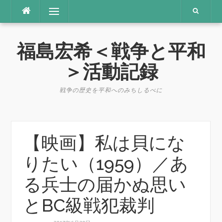
コ
メニュー
ン
テ
ン
福島宏希＜戦争と平和
ツ
へ
＞活動記録
ス
キ
戦争の歴史を平和へのみちしるべに
ッ
プ
【映画】私は貝にな
りたい（1959）／あ
る兵士の届かぬ思い
とBC級戦犯裁判