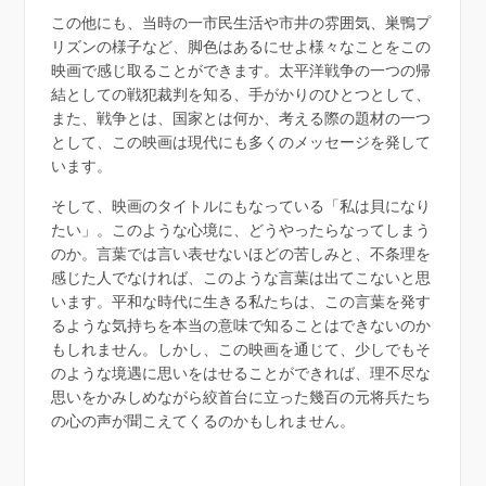
この他にも、当時の一市民生活や市井の雰囲気、巣鴨プ
リズンの様子など、脚色はあるにせよ様々なことをこの
映画で感じ取ることができます。太平洋戦争の一つの帰
結としての戦犯裁判を知る、手がかりのひとつとして、
また、戦争とは、国家とは何か、考える際の題材の一つ
として、この映画は現代にも多くのメッセージを発して
います。
そして、映画のタイトルにもなっている「私は貝になり
たい」。このような心境に、どうやったらなってしまう
のか。言葉では言い表せないほどの苦しみと、不条理を
感じた人でなければ、このような言葉は出てこないと思
います。平和な時代に生きる私たちは、この言葉を発す
るような気持ちを本当の意味で知ることはできないのか
もしれません。しかし、この映画を通じて、少しでもそ
のような境遇に思いをはせることができれば、理不尽な
思いをかみしめながら絞首台に立った幾百の元将兵たち
の心の声が聞こえてくるのかもしれません。