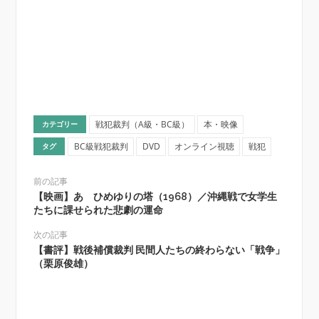
戦犯裁判（A級・BC級）
本・映像
カテゴリー
BC級戦犯裁判
DVD
オンライン視聴
戦犯
タグ
前の記事
【映画】あゝひめゆりの塔（1968）／沖縄戦で女学生
たちに課せられた悲劇の運命
次の記事
【書評】戦後補償裁判 民間人たちの終わらない「戦争」
（栗原俊雄）