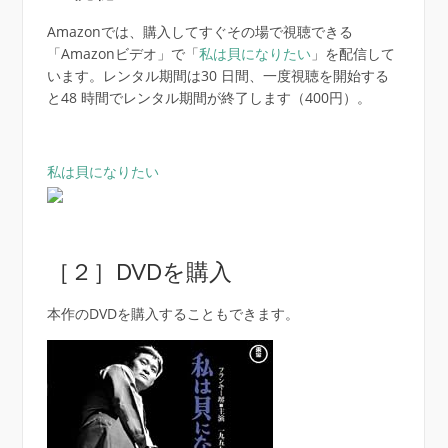
Amazonでは、購入してすぐその場で視聴できる
「Amazonビデオ」で「
私は貝になりたい
」を配信して
います。レンタル期間は30 日間、一度視聴を開始する
と
48 時間
でレンタル期間が終了します（400円）。
私は貝になりたい
［２］DVDを購入
本作のDVDを購入することもできます。