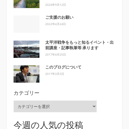
2024年9月12日
ご支援のお願い
2022年4月24日
太平洋戦争をもっと知るイベント・出
前講座・記事執筆等 承ります
2017年4月25日
このブログについて
2017年3月3日
カテゴリー
カ
テ
ゴ
リ
今週の人気の投稿
ー