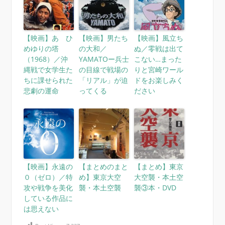
【映画】あゝひ
【映画】男たち
【映画】風立ち
めゆりの塔
の大和／
ぬ／零戦は出て
（1968）／沖
YAMATOー兵士
こない…まった
縄戦で女学生た
の目線で戦場の
りと宮崎ワール
ちに課せられた
「リアル」が迫
ドをお楽しみく
悲劇の運命
ってくる
ださい
【映画】永遠の
【まとめのまと
【まとめ】東京
０（ゼロ）／特
め】東京大空
大空襲・本土空
攻や戦争を美化
襲・本土空襲
襲③本・DVD
している作品に
は思えない