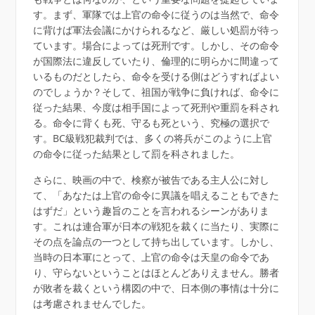
す。まず、軍隊では上官の命令に従うのは当然で、命令
に背けば軍法会議にかけられるなど、厳しい処罰が待っ
ています。場合によっては死刑です。しかし、その命令
が国際法に違反していたり、倫理的に明らかに間違って
いるものだとしたら、命令を受ける側はどうすればよい
のでしょうか？そして、祖国が戦争に負ければ、命令に
従った結果、今度は相手国によって死刑や重罰を科され
る。命令に背くも死、守るも死という、究極の選択で
す。BC級戦犯裁判では、多くの将兵がこのように上官
の命令に従った結果として罰を科されました。
さらに、映画の中で、検察が被告である主人公に対し
て、「あなたは上官の命令に異議を唱えることもできた
はずだ」という趣旨のことを言われるシーンがありま
す。これは連合軍が日本の戦犯を裁くに当たり、実際に
その点を論点の一つとして持ち出しています。しかし、
当時の日本軍にとって、上官の命令は天皇の命令であ
り、守らないということはほとんどありえません。勝者
が敗者を裁くという構図の中で、日本側の事情は十分に
は考慮されませんでした。